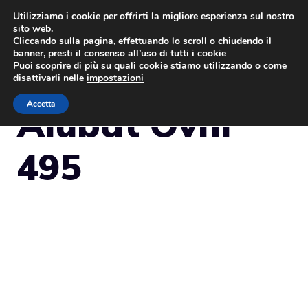
Vai
Utilizziamo i cookie per offrirti la migliore esperienza sul nostro
sito web.
al
MENU
Cliccando sulla pagina, effettuando lo scroll o chiudendo il
contenuto
banner, presti il consenso all’uso di tutti i cookie
Puoi scoprire di più su quali cookie stiamo utilizzando o come
disattivarli nelle
impostazioni
Accetta
Alubat Ovni
495