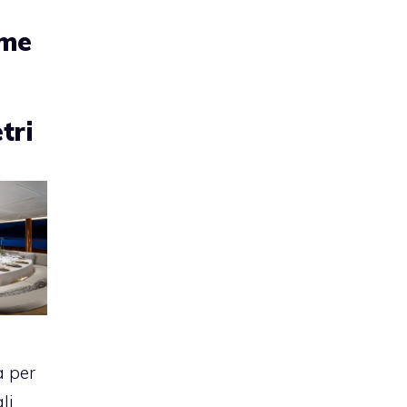
ime
tri
a per
li