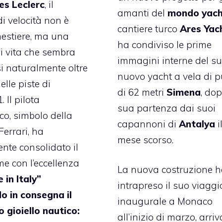
es Leclerc
, il
amanti del
mondo yac
di velocità non è
cantiere turco
Ares Yac
estiere, ma una
ha condiviso le prime
di vita che sembra
immagini interne del s
i naturalmente oltre
nuovo yacht a vela di 
delle piste di
di 62 metri
Simena
, dop
 Il pilota
sua partenza dai suoi
o, simbolo della
capannoni di
Antalya
i
Ferrari, ha
mese scorso.
nte consolidato il
e con l’eccellenza
La nuova costruzione 
 in Italy”
intrapreso il suo viaggi
o in consegna il
inaugurale a Monaco
 gioiello nautico:
all’inizio di marzo, arr