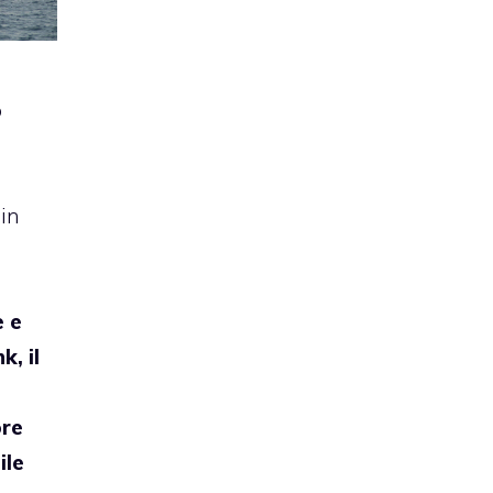
o
in
e e
, il
ore
ile