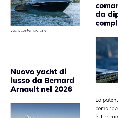
coman
da di
compl
yacht contemporanei
Nuovo yacht di
lusso da Bernard
Arnault nel 2026
La patent
comando 
è il doc