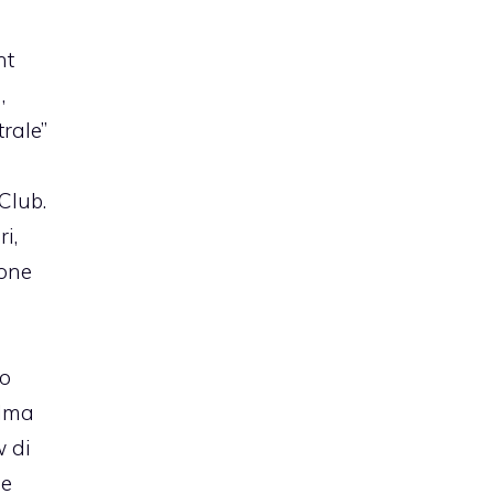
o
ht
,
trale”
Club.
i,
ione
uo
alma
w di
de