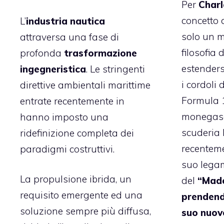
Per
Charl
concetto 
L’
industria nautica
solo un m
attraversa una fase di
filosofia 
profonda
trasformazione
estenders
ingegneristica
. Le stringenti
i cordoli 
direttive ambientali marittime
Formula 1.
entrate recentemente in
monegasc
hanno imposto una
scuderia 
ridefinizione completa dei
recenteme
paradigmi costruttivi.
suo legam
La propulsione ibrida, un
del
“Made
requisito emergente ed una
prendend
soluzione sempre più diffusa,
suo nuovo