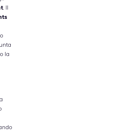
ht
. Il
hts
uo
punta
o la
l
ha
o
ivando