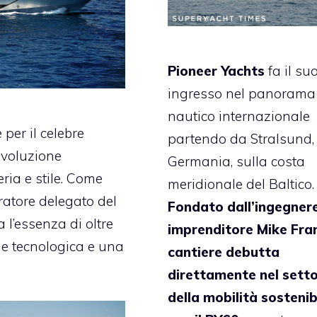
Pioneer Yachts
fa il su
ingresso nel panorama
nautico internazionale
per il celebre
partendo da Stralsund, 
evoluzione
Germania, sulla costa
ria e stile. Come
meridionale del Baltico.
ratore delegato del
Fondato dall’ingegner
 l’essenza di oltre
imprenditore Mike Frank
ne tecnologica e una
cantiere debutta
direttamente nel sett
della mobilità sostenib