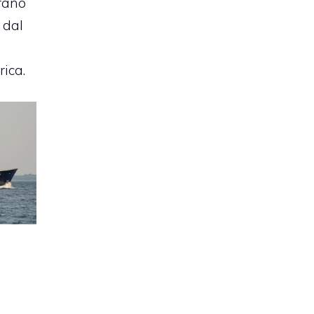
rano
 dal
rica.