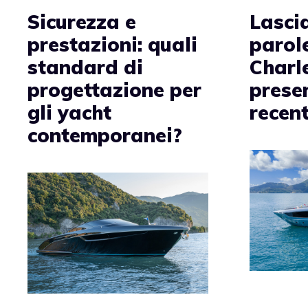
Sicurezza e
Lasci
prestazioni: quali
parole
standard di
Charle
progettazione per
prese
gli yacht
recen
contemporanei?