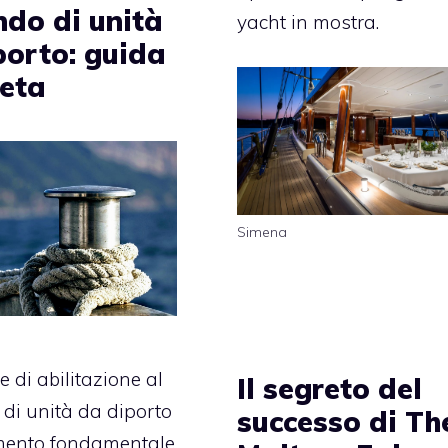
do di unità
yacht in mostra.
porto: guida
eta
Simena
e di abilitazione al
Il segreto del
di unità da diporto
successo di Th
umento fondamentale