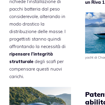
richiede l’installazione di
un Riva 
pacchi batteria dal peso
considerevole, alterando in
modo drastico la
distribuzione delle masse. I
progettisti stanno quindi
affrontando la necessità di
ripensare l’integrità
yacht di Char
strutturale
degli scafi per
compensare questi nuovi
carichi.
Paten
abilit