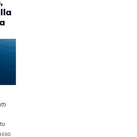
,
lla
da
tti
to
lusso