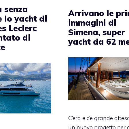
a senza
Arrivano le pr
 lo yacht di
immagini di
s Leclerc
Simena, super
ntato di
yacht da 62 me
te
C’era e c’è grande attes
un nuovo progetto per g