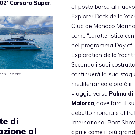
102’ Corsaro Super
.
al posto barca al nuov
Explorer Dock dello Yac
Club de Monaco Marina
come “caratteristica cen
del programma Day of
Exploration dello Yacht 
Secondo i suoi costruttor
continuerà la sua stag
les Leclerc
mediterranea e ora è in
viaggio verso
Palma di
Maiorca
, dove farà il s
debutto mondiale al P
te di
International Boat Sho
azione al
aprile come il più gran