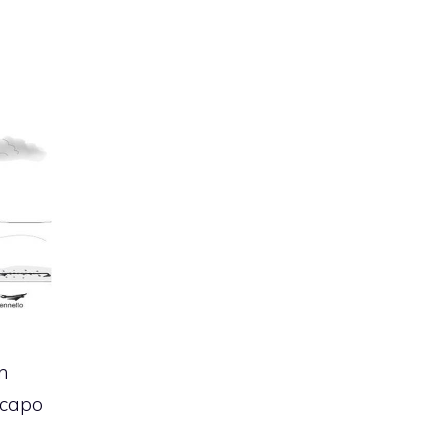
un
 capo