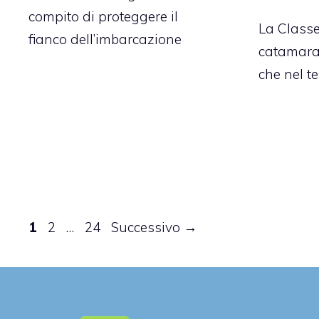
compito di proteggere il
La Classe
fianco dell’imbarcazione
catamaran
che nel t
Pagina
Pagina
Pagina
1
2
…
24
Successivo
→