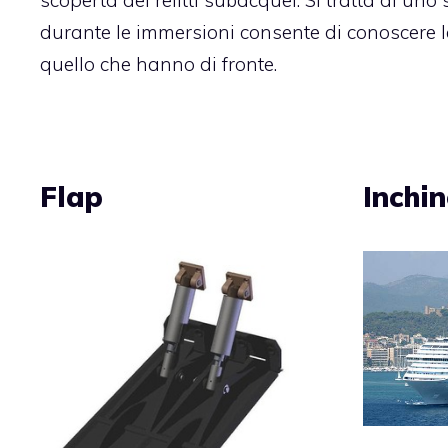
scoperta dei relitti subacquei. Si tratta di un
durante le immersioni consente di conoscere le
quello che hanno di fronte.
Flap
Inchi