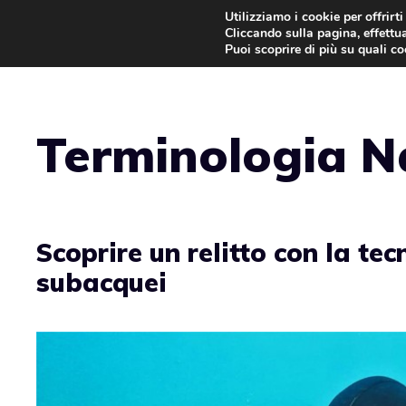
Vai
Utilizziamo i cookie per offrirt
Cliccando sulla pagina, effettua
al
Puoi scoprire di più su quali c
contenuto
Terminologia N
Scoprire un relitto con la te
subacquei