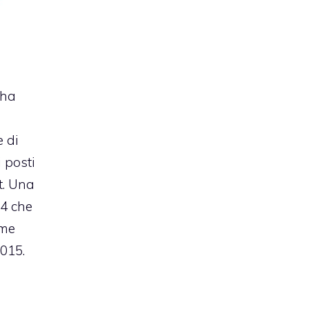
 ha
e di
i posti
t. Una
14 che
ome
015.