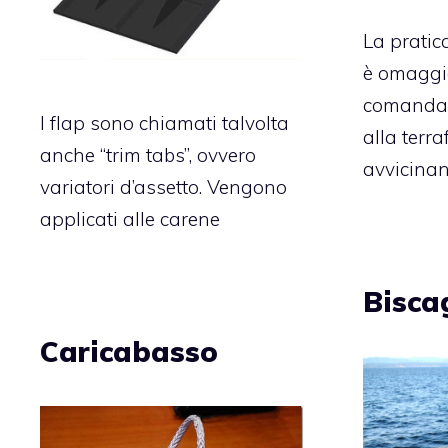
La pratica
è omaggio
comandan
I flap sono chiamati talvolta
alla terra
anche “trim tabs”, ovvero
avvicinan
variatori d’assetto. Vengono
applicati alle carene
Bisca
Caricabasso