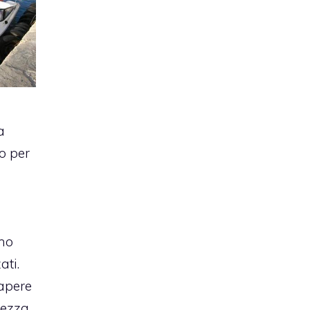
a
o per
ano
ati.
sapere
hezza