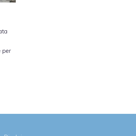
ata
e per