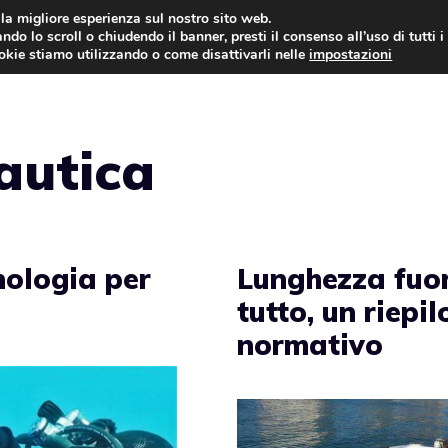
i la migliore esperienza sul nostro sito web.
ndo lo scroll o chiudendo il banner, presti il consenso all’uso di tutti i
NEWS
LEGGI & NORMATIVE
ookie stiamo utilizzando o come disattivarli nelle
impostazioni
autica
cnologia per
Lunghezza fuor
tutto, un riepi
normativo