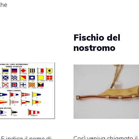
che
Fischio del
nostromo
Così veniva chiamato il
 F indica il nome di