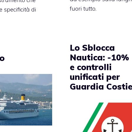
o strumento che
fuori tutto.
 specificità di
Lo Sblocca
Nautica: -10%
no
e controlli
unificati per
Guardia Costi