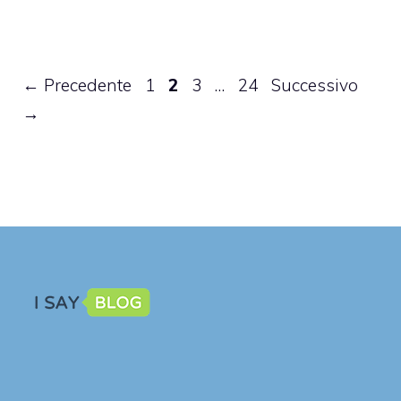
Pagina
Pagina
Pagina
Pagina
←
Precedente
1
2
3
…
24
Successivo
→