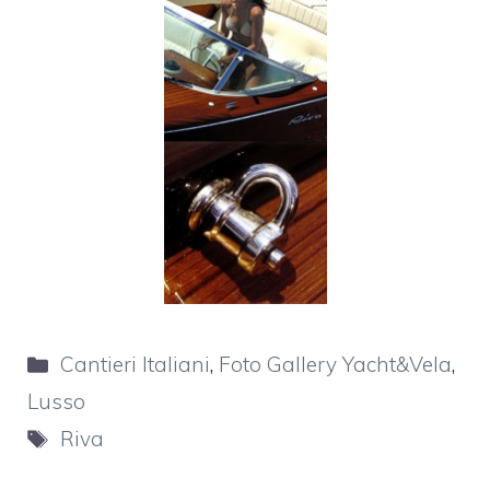
Categorie
Cantieri Italiani
,
Foto Gallery Yacht&Vela
,
Lusso
Tag
Riva