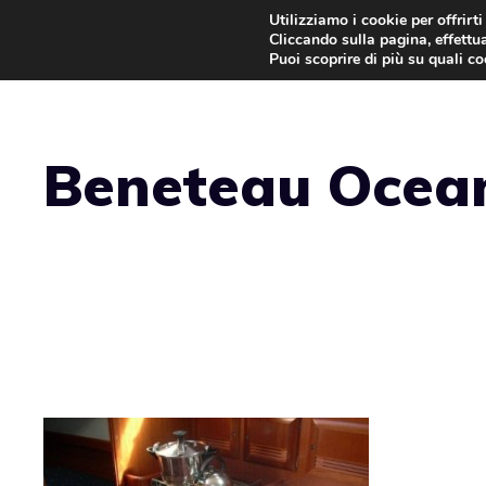
Vai
Utilizziamo i cookie per offrirt
Cliccando sulla pagina, effettua
al
Puoi scoprire di più su quali c
contenuto
Beneteau Ocean