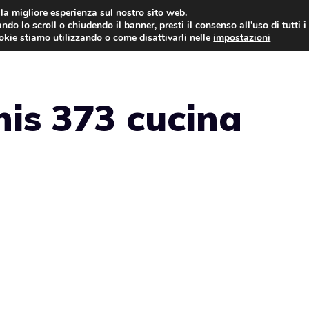
i la migliore esperienza sul nostro sito web.
ndo lo scroll o chiudendo il banner, presti il consenso all’uso di tutti i
NEWS
LEGGI & NORMATIVE
ookie stiamo utilizzando o come disattivarli nelle
impostazioni
is 373 cucina