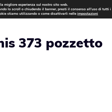
i la migliore esperienza sul nostro sito web.
ndo lo scroll o chiudendo il banner, presti il consenso all’uso di tutti i
NEWS
LEGGI & NORMATIVE
ookie stiamo utilizzando o come disattivarli nelle
impostazioni
is 373 pozzetto