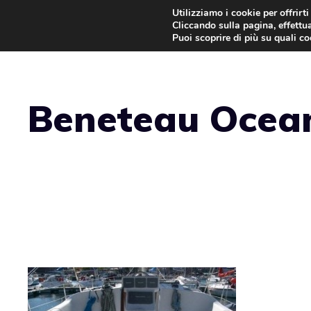
Vai
Utilizziamo i cookie per offrirt
Cliccando sulla pagina, effettua
al
Puoi scoprire di più su quali c
contenuto
Beneteau Ocean