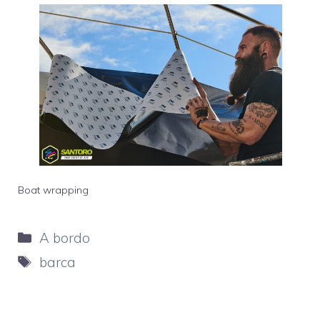
Boat wrapping
Categorie
A bordo
Tag
barca