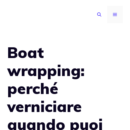
Vai
al
MENU
contenuto
Boat
wrapping:
perché
verniciare
quando puoi