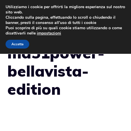
Vai
Utilizziamo i cookie per offrirti la migliore esperienza sul nostro
sito web.
al
MENU
Cliccando sulla pagina, effettuando lo scroll o chiudendo il
contenuto
banner, presti il consenso all’uso di tutti i cookie
Puoi scoprire di più su quali cookie stiamo utilizzando o come
disattivarli nelle
impostazioni
Accetta
md51power-
bellavista-
edition