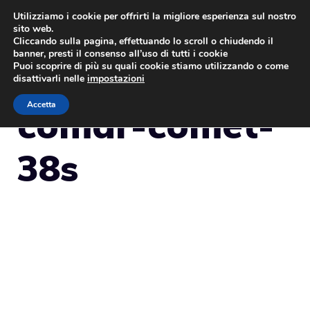
Vai
Utilizziamo i cookie per offrirti la migliore esperienza sul nostro
sito web.
al
MENU
Cliccando sulla pagina, effettuando lo scroll o chiudendo il
contenuto
banner, presti il consenso all’uso di tutti i cookie
Puoi scoprire di più su quali cookie stiamo utilizzando o come
disattivarli nelle
impostazioni
Accetta
comar-comet-
38s