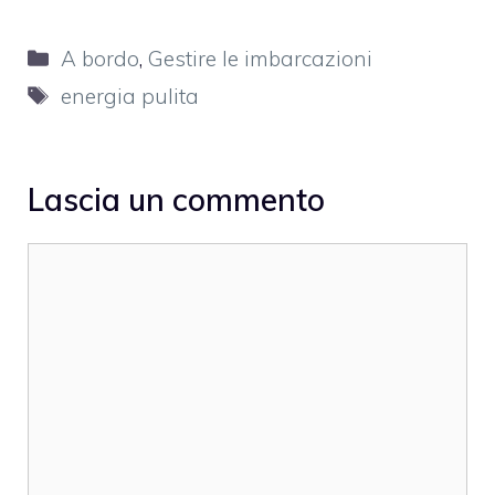
Categorie
A bordo
,
Gestire le imbarcazioni
Tag
energia pulita
Lascia un commento
Commento