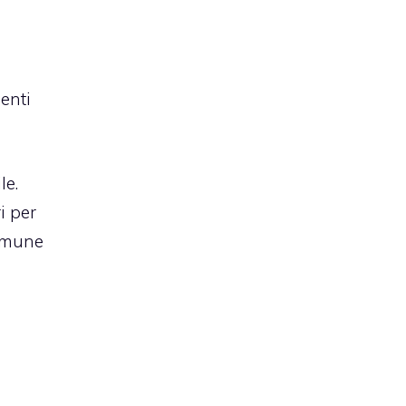
senti
le.
i per
comune