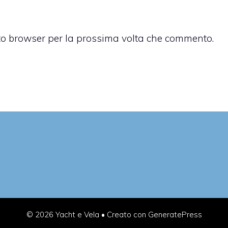
sto browser per la prossima volta che commento.
© 2026 Yacht e Vela
• Creato con
GeneratePress