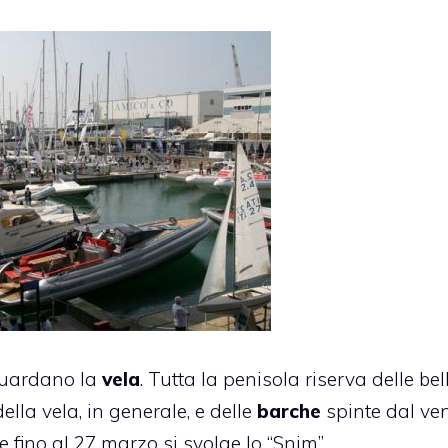
guardano la
vela
. Tutta la penisola riserva delle bel
la vela, in generale, e delle
barche
spinte dal ven
ve fino al 27 marzo si svolge lo “Snim”.