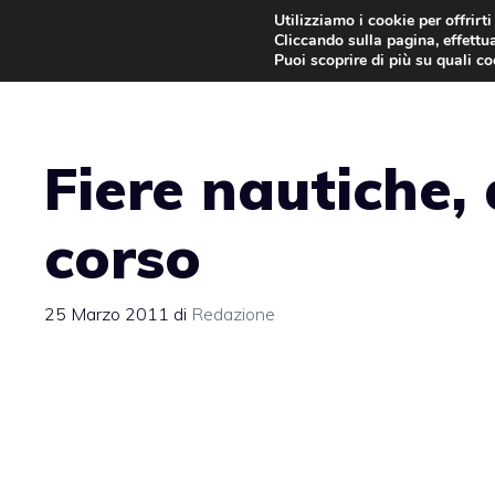
Vai
Utilizziamo i cookie per offrirt
Cliccando sulla pagina, effettua
al
Puoi scoprire di più su quali c
contenuto
Fiere nautiche, 
corso
25 Marzo 2011
di
Redazione