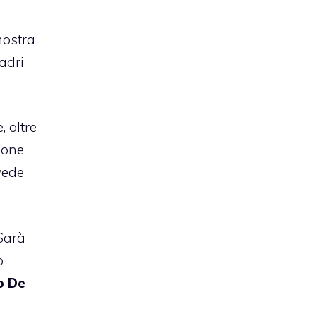
mostra
adri
e
, oltre
ione
vede
 Sarà
o
o De