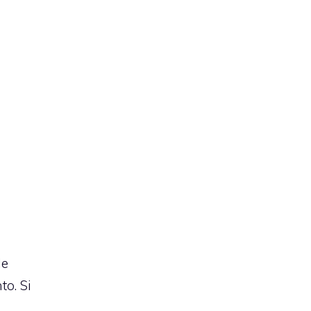
le
to. Si