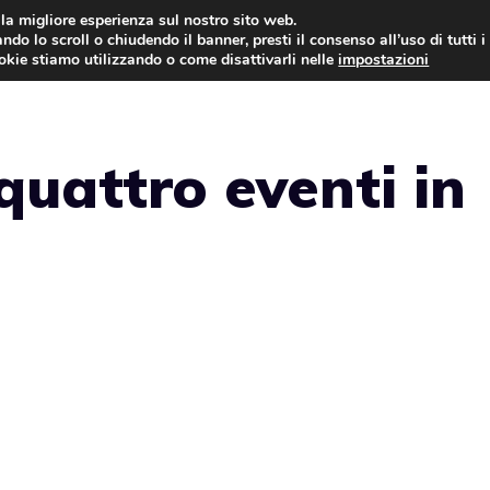
i la migliore esperienza sul nostro sito web.
ndo lo scroll o chiudendo il banner, presti il consenso all’uso di tutti i
NEWS
LEGGI & NORMATIVE
ookie stiamo utilizzando o come disattivarli nelle
impostazioni
quattro eventi in