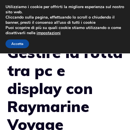
Vai
Utilizziamo i cookie per offrirti la migliore esperienza sul nostro
sito web.
al
MENU
Cliccando sulla pagina, effettuando lo scroll o chiudendo il
contenuto
banner, presti il consenso all’uso di tutti i cookie
Puoi scoprire di più su quali cookie stiamo utilizzando o come
disattivarli nelle
impostazioni
Accetta
Gestire la rotta
tra pc e
display con
Raymarine
Voyage