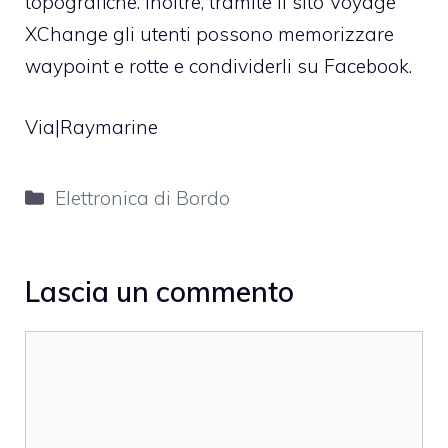
topografiche. Inoltre, tramite il sito Voyage
XChange gli utenti possono memorizzare
waypoint e rotte e condividerli su Facebook.
Via|Raymarine
Categorie
Elettronica di Bordo
Lascia un commento
Commento