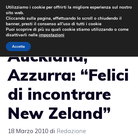
Vai
Utilizziamo i cookie per offrirti la migliore esperienza sul nostro
sito web.
al
MENU
Cliccando sulla pagina, effettuando lo scroll o chiudendo il
contenuto
banner, presti il consenso all’uso di tutti i cookie
Puoi scoprire di più su quali cookie stiamo utilizzando o come
disattivarli nelle
impostazioni
Accetta
Auckland,
Azzurra: “Felici
di incontrare
New Zeland”
18 Marzo 2010
di
Redazione