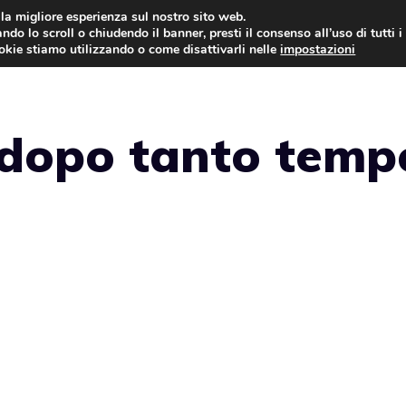
i la migliore esperienza sul nostro sito web.
ndo lo scroll o chiudendo il banner, presti il consenso all’uso di tutti i
NEWS
LEGGI & NORMATIVE
ookie stiamo utilizzando o come disattivarli nelle
impostazioni
, dopo tanto temp