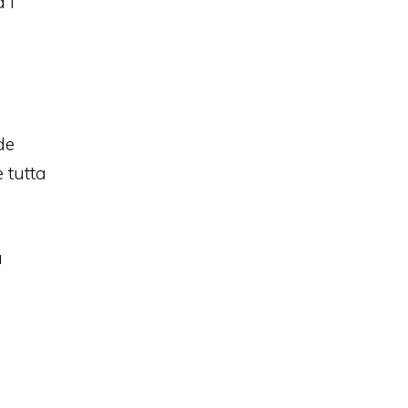
 i
de
 tutta
a