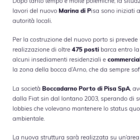
Dopo tanto tempo e molte polemiche, la situazi
lavori del nuovo
Marina di P
isa sono iniziati 
autorità locali.
Per la costruzione del nuovo porto si prevede u
realizzazione di oltre
475 posti
barca entro la 
alcuni insediamenti residenziali e
commercial
la zona della bocca d’Arno, che da sempre soffre
La società
Boccadarno Porto di Pisa SpA
, a
dalla Fiat sin dal lontano 2003, sperando di sup
lobbies che volevano mantenere lo status quo
ambientale.
La nuova struttura sarà realizzata su un’area 