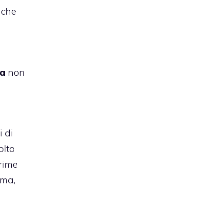
 che
sa
non
i di
lto
rime
ima,