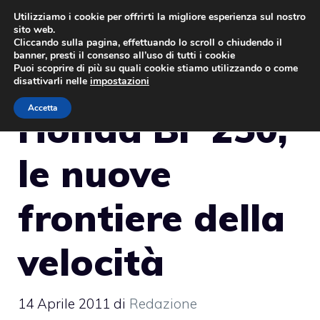
Vai
Utilizziamo i cookie per offrirti la migliore esperienza sul nostro
sito web.
al
MENU
Cliccando sulla pagina, effettuando lo scroll o chiudendo il
contenuto
banner, presti il consenso all’uso di tutti i cookie
Puoi scoprire di più su quali cookie stiamo utilizzando o come
disattivarli nelle
impostazioni
Accetta
Honda BF 250,
le nuove
frontiere della
velocità
14 Aprile 2011
di
Redazione