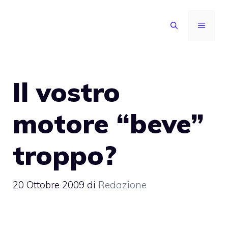
Vai
al
MENU
contenuto
Il vostro
motore “beve”
troppo?
20 Ottobre 2009
di
Redazione