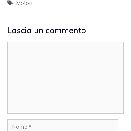
Tag
Motori
Lascia un commento
Commento
Nome