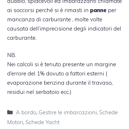
dubbio, spiacevoli ed imbarazzanti chiamate
ai soccorsi perché si è rimasti in
panne
per
mancanza di carburante , molte volte
causata dell’imprecisione degli indicatori del
carburante.
NB.
Nei calcoli si è tenuto presente un margine
d’errore del 1% dovuto a fattori esterni (
evaporazione benzina durante il travaso,
residui nel serbatoio ecc.)
Categorie
A bordo
,
Gestire le imbarcazioni
,
Schede
Motori
,
Schede Yacht