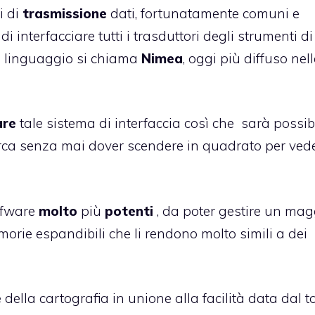
i di
trasmissione
dati, fortunatamente comuni e
 interfacciare tutti i trasduttori degli strumenti di
e linguaggio si chiama
Nimea
, oggi più diffuso nel
are
tale sistema di interfaccia così che sarà possib
 barca senza mai dover scendere in quadrato per vede
otfware
molto
più
potenti
, da poter gestire un mag
rie espandibili che li rendono molto simili a dei
e
della cartografia in unione alla facilità data dal 