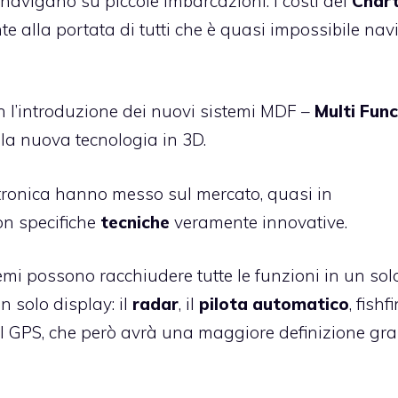
 navigano su piccole imbarcazioni. I costi dei
Chart
e alla portata di tutti che è quasi impossibile nav
on l’introduzione dei nuovi sistemi MDF –
Multi Func
lla nuova tecnologia in 3D.
tronica hanno messo sul mercato, quasi in
on specifiche
tecniche
veramente innovative.
emi possono racchiudere tutte le funzioni in un sol
n solo display: il
radar
, il
pilota automatico
, fishf
l GPS, che però avrà una maggiore definizione gra