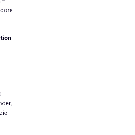
 –
igare
tion
o
inder,
zie