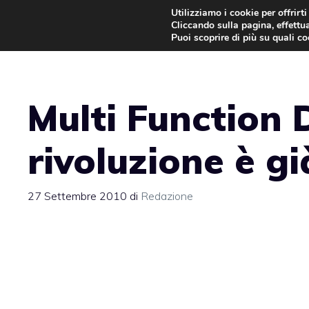
Vai
Utilizziamo i cookie per offrirt
Cliccando sulla pagina, effettua
al
Puoi scoprire di più su quali c
contenuto
Multi Function D
rivoluzione è gi
27 Settembre 2010
di
Redazione