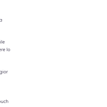
la
ile
re lo
gior
touch