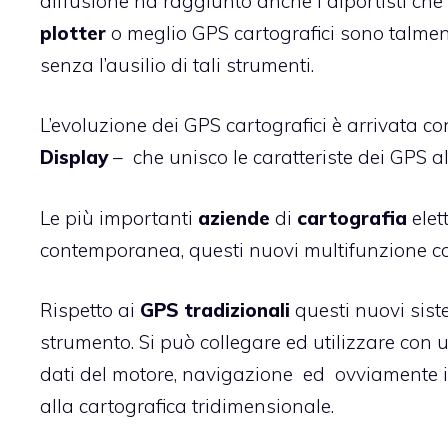
diffusione ha raggiunto anche i diportisti che
plotter
o meglio GPS cartografici sono talment
senza l’ausilio di tali strumenti.
L’evoluzione dei GPS cartografici è arrivata c
Display
– che unisco le caratteriste dei GPS a
Le più importanti
aziende
di
cartografia
elet
contemporanea, questi nuovi multifunzione c
Rispetto ai
GPS tradizionali
questi nuovi sist
strumento. Si può collegare ed utilizzare con u
dati del motore, navigazione ed ovviamente i
alla cartografica tridimensionale.