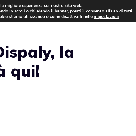
i la migliore esperienza sul nostro sito web.
ndo lo scroll o chiudendo il banner, presti il consenso all’uso di tutti i
NEWS
LEGGI & NORMATIVE
ookie stiamo utilizzando o come disattivarli nelle
impostazioni
ispaly, la
à qui!