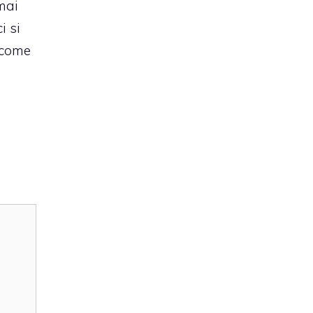
mai
i si
a come