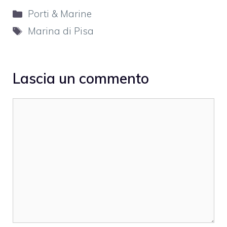
Categorie
Porti & Marine
Tag
Marina di Pisa
Lascia un commento
Commento