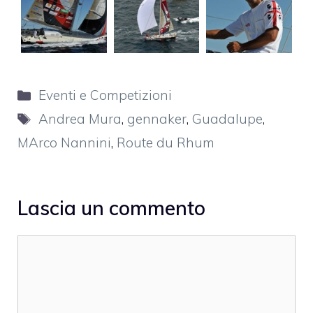
Categorie
Eventi e Competizioni
Tag
Andrea Mura
,
gennaker
,
Guadalupe
,
MArco Nannini
,
Route du Rhum
Lascia un commento
Commento