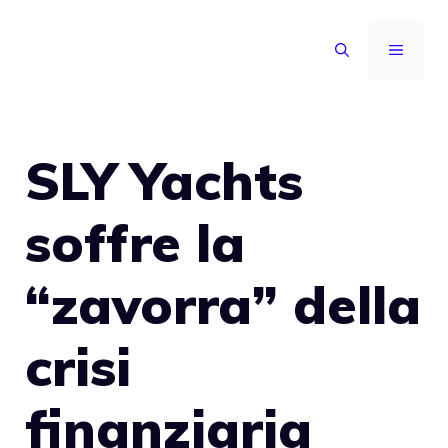
Vai
al
MENU
contenuto
SLY Yachts
soffre la
“zavorra” della
crisi
finanziaria