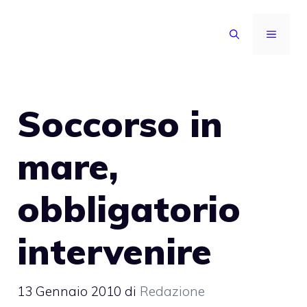
Vai
al
MENU
contenuto
Soccorso in
mare,
obbligatorio
intervenire
13 Gennaio 2010
di
Redazione