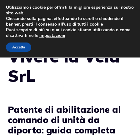
Vai
Utilizziamo i cookie per offrirti la migliore esperienza sul nostro
sito web.
al
MENU
Cliccando sulla pagina, effettuando lo scroll o chiudendo il
contenuto
banner, presti il consenso all’uso di tutti i cookie
Puoi scoprire di più su quali cookie stiamo utilizzando o come
disattivarli nelle
impostazioni
Accetta
Vivere la Vela
SrL
Patente di abilitazione al
comando di unità da
diporto: guida completa