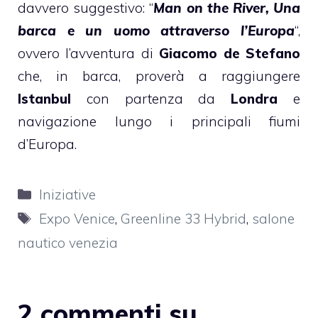
davvero suggestivo: “
Man on the River, Una
barca e un uomo attraverso l’Europa
“,
ovvero l’avventura di
Giacomo de Stefano
che, in barca, proverà a raggiungere
Istanbul
con partenza da
Londra
e
navigazione lungo i principali fiumi
d’Europa.
Categorie
Iniziative
Tag
Expo Venice
,
Greenline 33 Hybrid
,
salone
nautico venezia
2 commenti su