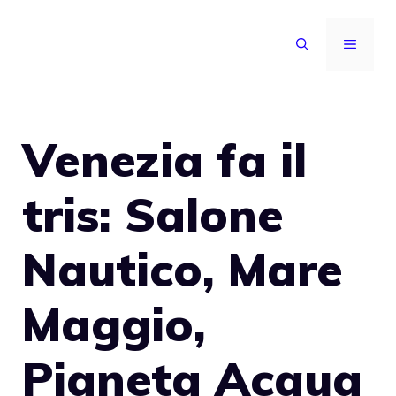
Vai
al
MENU
contenuto
Venezia fa il
tris: Salone
Nautico, Mare
Maggio,
Pianeta Acqua