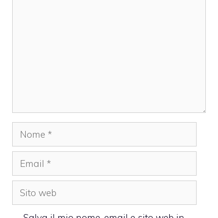
Commento
Nome
Email
Sito
web
Salva il mio nome, email e sito web in