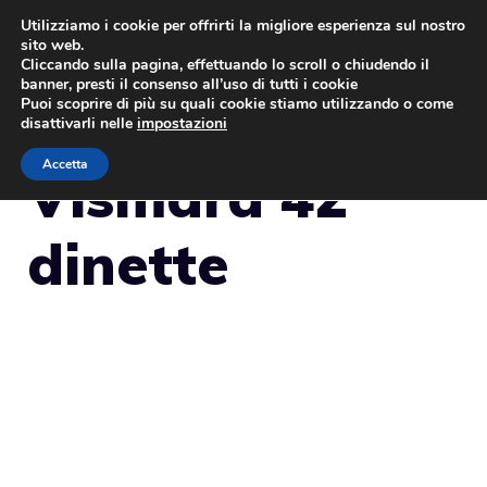
Vai
Utilizziamo i cookie per offrirti la migliore esperienza sul nostro
sito web.
al
MENU
Cliccando sulla pagina, effettuando lo scroll o chiudendo il
contenuto
banner, presti il consenso all’uso di tutti i cookie
Puoi scoprire di più su quali cookie stiamo utilizzando o come
disattivarli nelle
impostazioni
Accetta
Vismara 42′
dinette