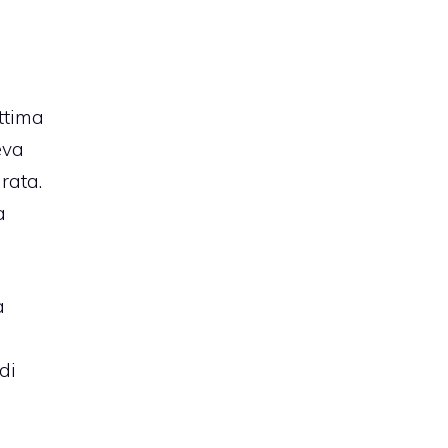
ittima
eva
rata.
a
a
di