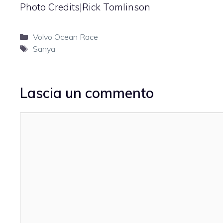
Photo Credits|Rick Tomlinson
Categorie
Volvo Ocean Race
Tag
Sanya
Lascia un commento
Commento