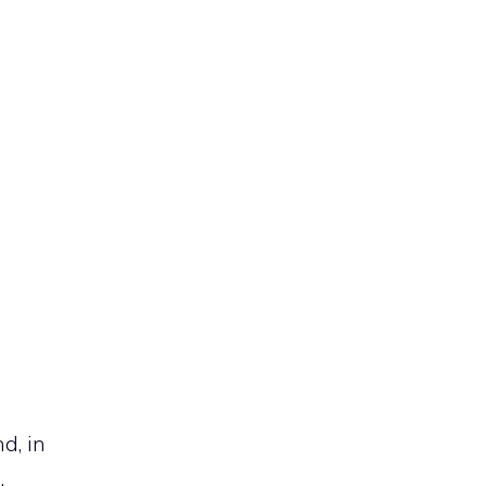
d, in
.