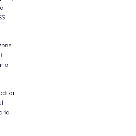
ro
SS
zone,
Il
sano
odi di
al
oria