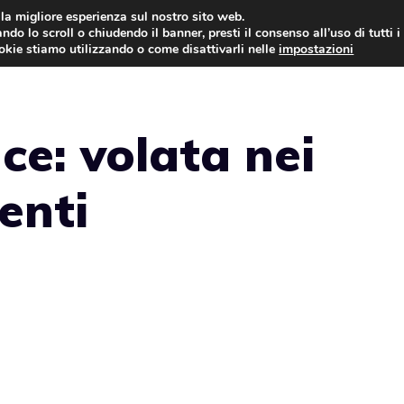
i la migliore esperienza sul nostro sito web.
ndo lo scroll o chiudendo il banner, presti il consenso all’uso di tutti i
NEWS
LEGGI & NORMATIVE
ookie stiamo utilizzando o come disattivarli nelle
impostazioni
e: volata nei
enti