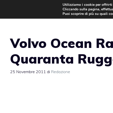
Vai
Utilizziamo i cookie per offrirt
Cliccando sulla pagina, effettua
al
Puoi scoprire di più su quali c
contenuto
Volvo Ocean Rac
Quaranta Rugg
25 Novembre 2011
di
Redazione