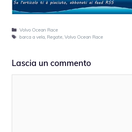
Categorie
Volvo Ocean Race
Tag
barca a vela
,
Regate
,
Volvo Ocean Race
Lascia un commento
Commento