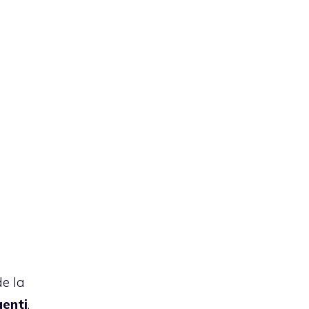
de la
enti
,