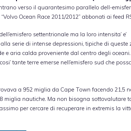
ontrano verso il quarantesimo parallelo dell-emisfe
rie “Volvo Ocean Race 2011/2012” abbonati ai
feed R
ell’emisfero settentrionale ma la loro intensita’ e’
o alla serie di intense depressioni, tipiche di queste 
de e aria calda proveniente dal centro degli oceani. 
 cosi’ tante terre emerse nell’emisfero sud che pos
 trovava a 952 miglia da Cape Town facendo 21,5 n
98 miglia nautiche. Ma non bisogna sottovalutare t
ssimo per cercare di recuperare in extremis la vitt