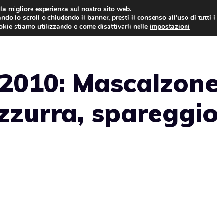
i la migliore esperienza sul nostro sito web.
ndo lo scroll o chiudendo il banner, presti il consenso all’uso di tutti i
NEWS
LEGGI & NORMATIVE
ookie stiamo utilizzando o come disattivarli nelle
impostazioni
 2010: Mascalzon
Azzurra, spareggi