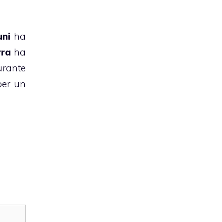
uni
ha
rra
ha
urante
per un