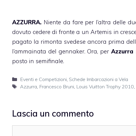
AZZURRA.
Niente da fare per l’altra delle d
dovuto cedere di fronte a un Artemis in cresc
pagato la rimonta svedese ancora prima della
l’ammainata del gennaker. Ora, per
Azzurra
posto in semifinale.
Categorie
Eventi e Competizioni
,
Schede Imbarcazioni a Vela
Tag
Azzurra
,
Francesco Bruni
,
Louis Vuitton Trophy 2010
,
Lascia un commento
Commento