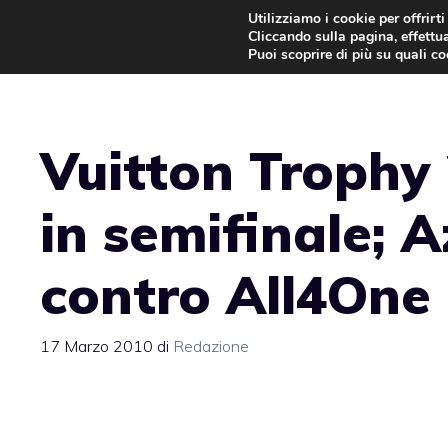
Vai
Utilizziamo i cookie per offrirt
Cliccando sulla pagina, effettua
al
Puoi scoprire di più su quali c
contenuto
Vuitton Trophy
in semifinale; 
contro All4One
17 Marzo 2010
di
Redazione