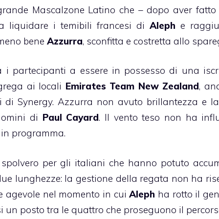
la grande Mascalzone Latino che – dopo aver fatto 
a liquidare i temibili francesi di
Aleph
e raggi
meno bene
Azzurra
, sconfitta e costretta allo spare
ra i partecipanti a essere in possesso di una iscr
grega ai locali
Emirates Team New Zealand
, an
i di Synergy. Azzurra non avuto brillantezza e la
 uomini di
Paul Cayard
. Il vento teso non ha influ
e in programma.
spolvero per gli italiani che hanno potuto accu
 due lunghezze: la gestione della regata non ha ris
nte agevole nel momento in cui
Aleph
ha rotto il ge
si un posto tra le quattro che proseguono il percors