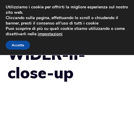
Vai
Utilizziamo i cookie per offrirti la migliore esperienza sul nostro
sito web.
al
MENU
Cliccando sulla pagina, effettuando lo scroll o chiudendo il
contenuto
banner, presti il consenso all’uso di tutti i cookie
Puoi scoprire di più su quali cookie stiamo utilizzando o come
disattivarli nelle
impostazioni
Accetta
WIDER-II-
close-up