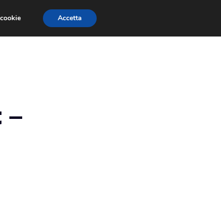
 cookie
Accetta
EVENTI E COMPETIZIONI
SALONI NAUTICI
 –