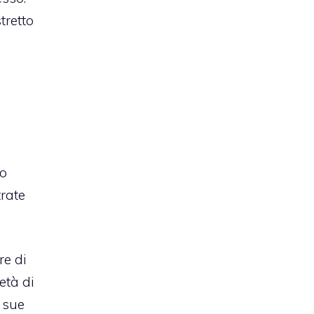
tretto
lo
rate
re di
età di
 sue