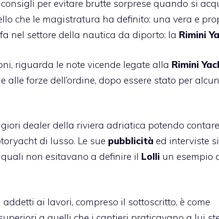
i consigli per evitare brutte sorprese quando si acq
uello che le magistratura ha definito: una vera e pro
fa nel settore della nautica da diporto: la
Rimini Y
sioni, riguarda le note vicende legate alla
Rimini Yac
ile alle forze dell’ordine, dopo essere stato per alcu
.
ori dealer della riviera adriatica potendo contare
oryacht di lusso. Le sue
pubblicità
ed interviste si
 quali non esitavano a definire il
Lolli
un esempio d
i addetti ai lavori, compreso il sottoscritto, è come
periori a quelli che i cantieri praticavano a lui st