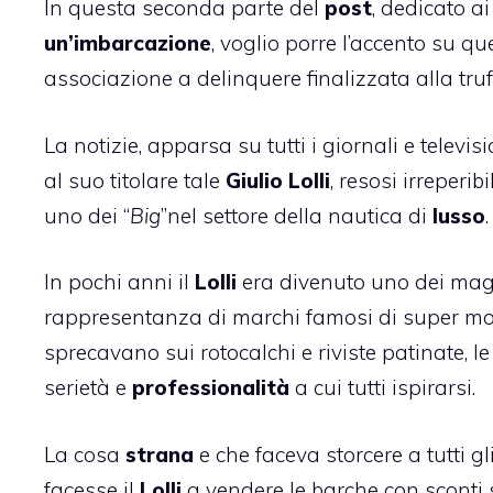
In questa seconda parte del
post
, dedicato a
un’imbarcazione
, voglio porre l’accento su q
associazione a delinquere finalizzata alla truf
La notizie, apparsa su tutti i giornali e televi
al suo titolare tale
Giulio Lolli
, resosi irreperib
uno dei “
Big
”nel settore della nautica di
lusso
In pochi anni il
Lolli
era divenuto uno dei maggi
rappresentanza di marchi famosi di super mot
sprecavano sui rotocalchi e riviste patinate, le
serietà e
professionalità
a cui tutti ispirarsi.
La cosa
strana
e che faceva storcere a tutti gl
facesse il
Lolli
a vendere le barche con sconti su