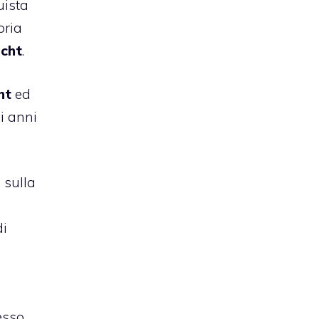
uista
pria
acht
.
ht
ed
ni anni
 sulla
i
esso.