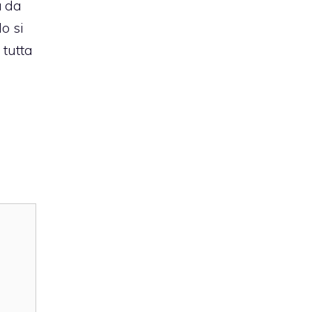
a
da
o si
 tutta