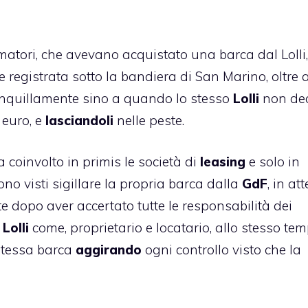
-armatori, che avevano acquistato una barca dal Lolli
registrata sotto la bandiera di San Marino, oltre 
ranquillamente sino a quando lo stesso
Lolli
non dec
 euro, e
lasciandoli
nelle peste.
 coinvolto in primis le società di
leasing
e solo in
ono visti sigillare la propria barca dalla
GdF
, in at
e dopo aver accertato tutte le responsabilità dei
l
Lolli
come, proprietario e locatario, allo stesso tem
stessa barca
aggirando
ogni controllo visto che la