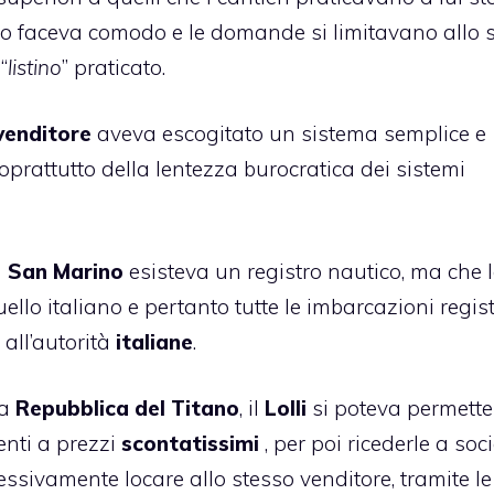
o faceva comodo e le domande si limitavano allo s
“
listino
” praticato.
venditore
aveva escogitato un sistema semplice e
prattutto della lentezza burocratica dei sistemi
a
San Marino
esisteva un registro nautico, ma che 
o italiano e pertanto tutte le imbarcazioni regist
all’autorità
italiane
.
la
Repubblica del Titano
, il
Lolli
si poteva permette
ienti a prezzi
scontatissimi
, per poi ricederle a soci
sivamente locare allo stesso venditore, tramite le