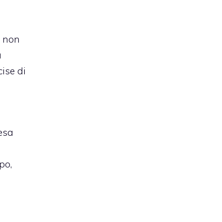
, non
a
ise di
tesa
po,