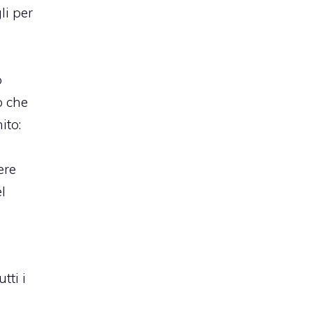
li per
o
o che
ito:
ere
el
a
.
tti i