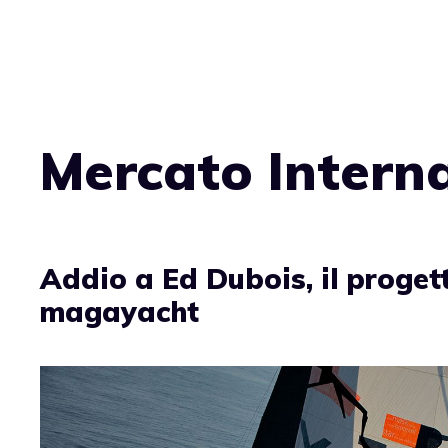
Vai
al
contenuto
Mercato Intern
Addio a Ed Dubois, il progett
magayacht