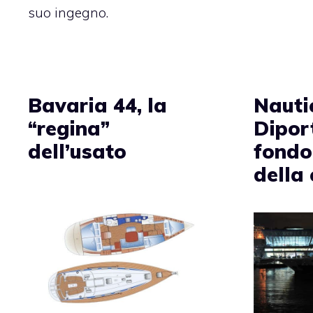
suo ingegno.
Bavaria 44, la
Nauti
“regina”
Diport
dell’usato
fondo
della 