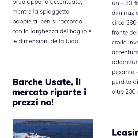
prua appena accentuato
,
un – 20 
mentre la spiaggetta
diminuzio
poppiera ben si raccorda
circa 380.
con la larghezza del baglio e
fronte del
le dimensioni della tuga.
crollo inv
accentua
addirittu
pesante –
Barche Usate, il
perdita di
mercato riparte i
oltre 200 
prezzi no!
Leasi