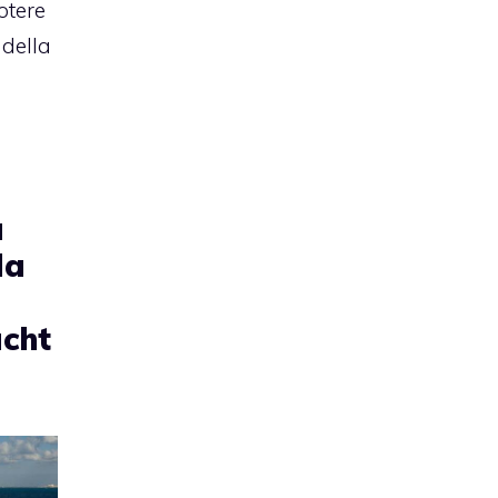
otere
 della
a
la
acht