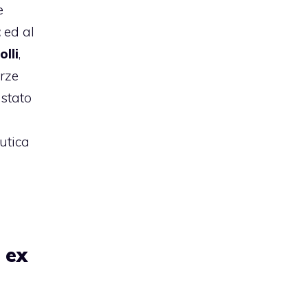
e
t
ed al
olli
,
orze
 stato
autica
 ex