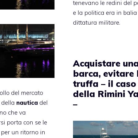
tenevano le redini del p
e la politica era in balia
dittatura militare.
Acquistare un
barca, evitare 
truffa – il caso
della Rimini Y
rollo del mercato
–
 della
nautica
del
nno che va
si porta con se le
per un ritorno in