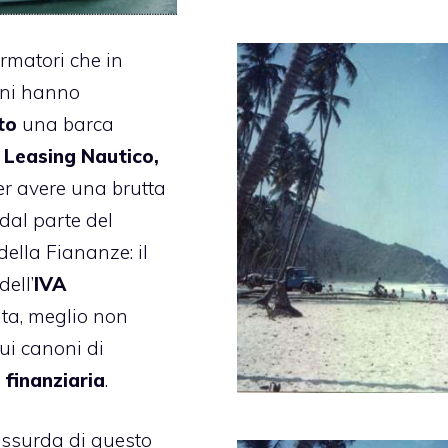
armatori che in
nni hanno
to
una barca
e
Leasing Nautico,
r avere una brutta
dal parte del
della Fiananze: il
ell’
IVA
ta, meglio non
ui canoni di
e
finanziaria
.
ssurda di questo