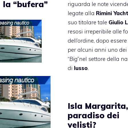
 la “bufera”
riguarda le note vicend
legate alla
Rimini Yach
suo titolare tale
Giulio L
resosi irreperibile alle f
dell’ordine, dopo essere
per alcuni anni uno dei
“
Big
”nel settore della n
di
lusso
.
Isla Margarita,
paradiso dei
velisti?