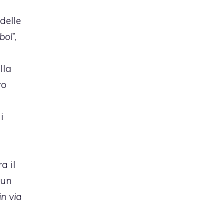
 delle
bol
”,
lla
ro
i
a il
 un
in via