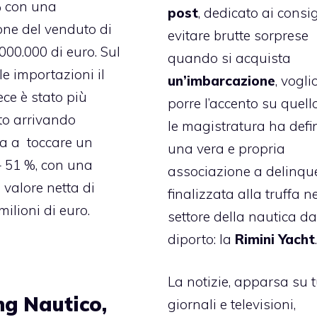
% con una
post
, dedicato ai consig
ne del venduto di
evitare brutte sorprese
000.000 di euro. Sul
quando si acquista
le importazioni il
un’imbarcazione
, vogli
ece è stato più
porre l’accento su quell
to arrivando
le magistratura ha defin
ra a toccare un
una vera e propria
 51 %, con una
associazione a delinqu
 valore netta di
finalizzata alla truffa n
milioni di euro.
settore della nautica d
diporto: la
Rimini Yacht
La notizie, apparsa su tu
ng Nautico,
giornali e televisioni,