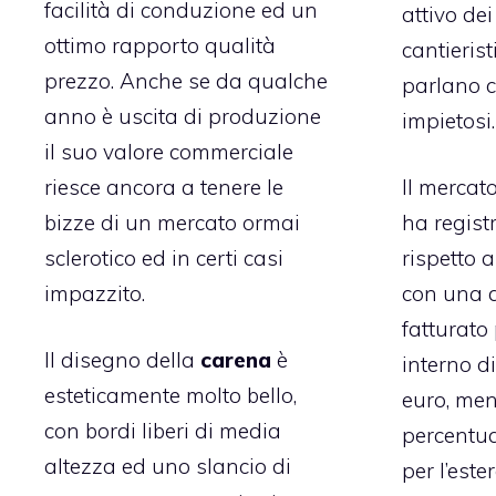
facilità di conduzione ed un
attivo dei
ottimo rapporto qualità
cantierist
prezzo. Anche se da qualche
parlano c
anno è uscita di produzione
impietosi.
il suo valore commerciale
riesce ancora a tenere le
Il mercat
bizze di un mercato ormai
ha regist
sclerotico ed in certi casi
rispetto 
impazzito.
con una 
fatturato 
Il disegno della
carena
è
interno di
esteticamente molto bello,
euro, men
con bordi liberi di media
percentua
altezza ed uno slancio di
per l’este