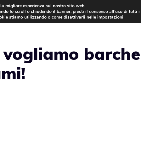
i la migliore esperienza sul nostro sito web.
ndo lo scroll o chiudendo il banner, presti il consenso all’uso di tutti i
NEWS
LEGGI & NORMATIVE
ookie stiamo utilizzando o come disattivarli nelle
impostazioni
, vogliamo barch
mi!