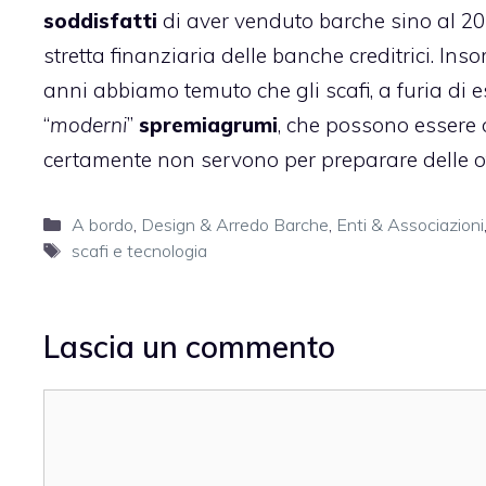
soddisfatti
di aver venduto barche sino al 20
stretta finanziaria delle banche creditrici. I
anni abbiamo temuto che gli scafi, a furia di 
“
moderni
”
spremiagrumi
, che possono essere 
certamente non servono per preparare delle 
Categorie
A bordo
,
Design & Arredo Barche
,
Enti & Associazioni
Tag
scafi e tecnologia
Lascia un commento
Commento