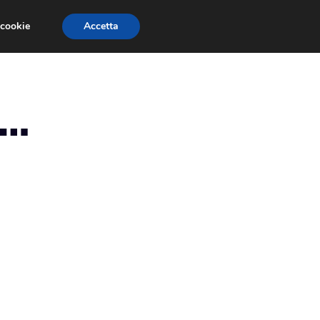
 cookie
Accetta
EVENTI E COMPETIZIONI
SALONI NAUTICI
e…