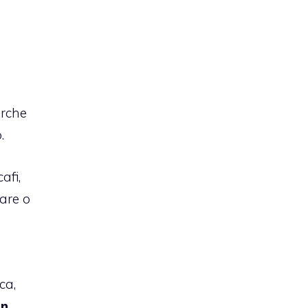
rche
.
afi,
are o
ca,
gn
.