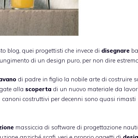
to blog, quei progettisti che invece di
disegnare
ba
iungimento di un design puro, per non dire estremo
avano
di padre in figlio la nobile arte di costruire sc
egate alla
scoperta
di un nuovo materiale da lavor
ui canoni costruttivi per decenni sono quasi rimasti
zione
massiccia di software di progettazione nauti
uzione anziché scafi, veri e proprio oggetti di
desi