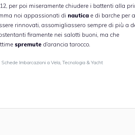
12, per poi miseramente chiudere i battenti alla pr
nsomma noi appassionati di
nautica
e di barche per a
essere rinnovati, assomigliassero sempre di più a d
ostentanti firamente nei salotti buoni, ma che
ottime
spremute
d’arancia tarocco.
,
Schede Imbarcazioni a Vela
,
Tecnologia & Yacht