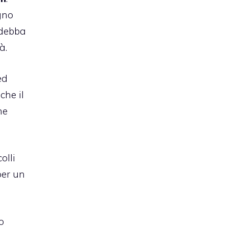
gno
 debba
à.
ed
che il
he
olli
per un
o