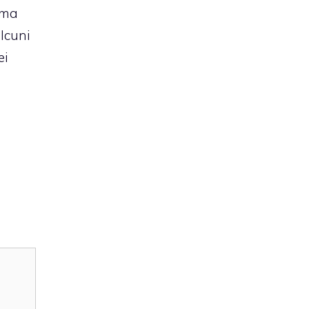
ima
lcuni
ei