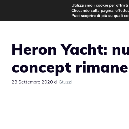
Vai
Utilizziamo i cookie per offrirt
Cliccando sulla pagina, effettua
al
Puoi scoprire di più su quali c
contenuto
Heron Yacht: nu
concept rimane
28 Settembre 2020
di
Gtuzzi