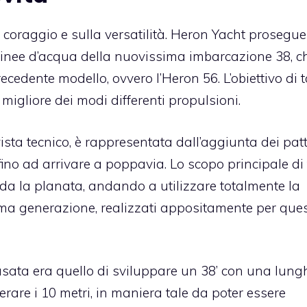
 coraggio e sulla versatilità. Heron Yacht prosegue
 linee d’acqua della nuovissima imbarcazione 38, c
cedente modello, ovvero l’Heron 56. L’obiettivo di t
 migliore dei modi differenti propulsioni.
sta tecnico, è rappresentata dall’aggiunta dei patt
o ad arrivare a poppavia. Lo scopo principale di 
da la planata, andando a utilizzare totalmente la
ima generazione, realizzati appositamente per que
è basata era quello di sviluppare un 38’ con una lun
re i 10 metri, in maniera tale da poter essere