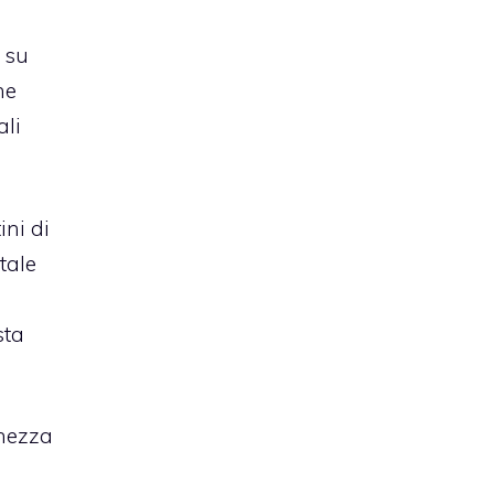
 su
he
ali
ini di
tale
sta
ghezza