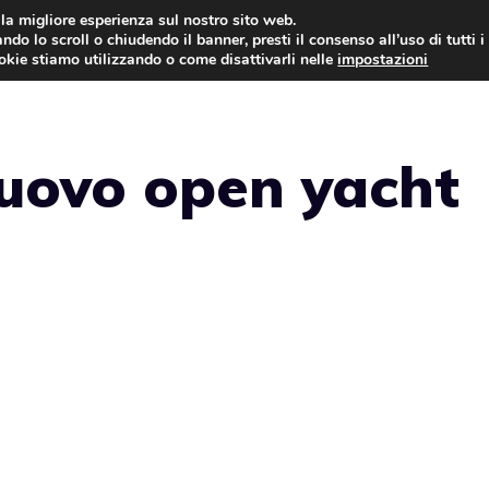
i la migliore esperienza sul nostro sito web.
ndo lo scroll o chiudendo il banner, presti il consenso all’uso di tutti i
NEWS
LEGGI & NORMATIVE
ookie stiamo utilizzando o come disattivarli nelle
impostazioni
nuovo open yacht