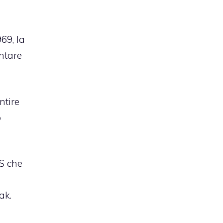
69, la
entare
ntire
o
S che
ak.