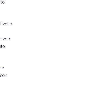
ito
ivello
e va a
ato
ne
 con