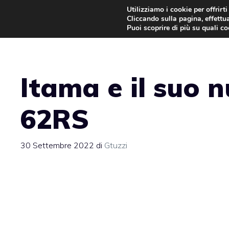
Vai
Utilizziamo i cookie per offrirt
Cliccando sulla pagina, effettua
al
Puoi scoprire di più su quali c
contenuto
Itama e il suo 
62RS
30 Settembre 2022
di
Gtuzzi