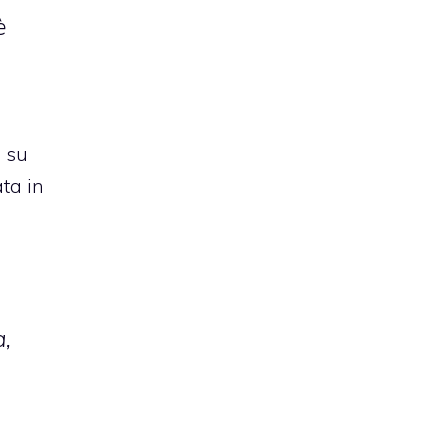
è
o su
ta in
a,