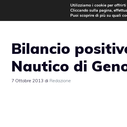
Vai
Utilizziamo i cookie per offrirt
Cliccando sulla pagina, effettua
al
Puoi scoprire di più su quali c
contenuto
Bilancio positiv
Nautico di Gen
7 Ottobre 2013
di
Redazione