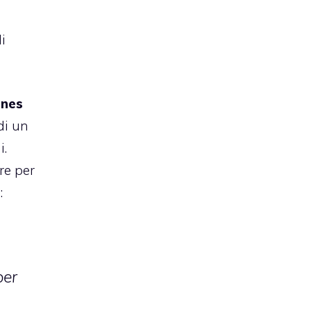
i
nnes
di un
i.
re per
i
:
per