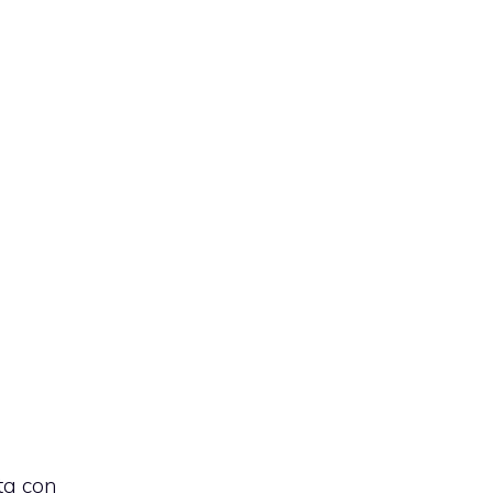
a
ta con