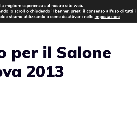
i la migliore esperienza sul nostro sito web.
ndo lo scroll o chiudendo il banner, presti il consenso all’uso di tutti i
NEWS
LEGGI & NORMATIVE
ookie stiamo utilizzando o come disattivarli nelle
impostazioni
o per il Salone
ova 2013