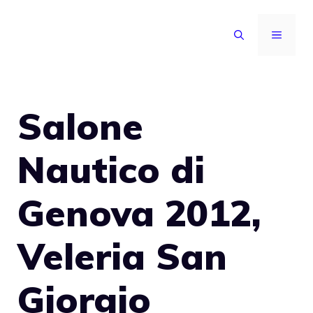
Vai
al
MENU
contenuto
Salone
Nautico di
Genova 2012,
Veleria San
Giorgio