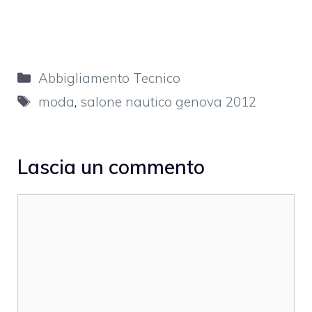
Categorie
Abbigliamento Tecnico
Tag
moda
,
salone nautico genova 2012
Lascia un commento
Commento