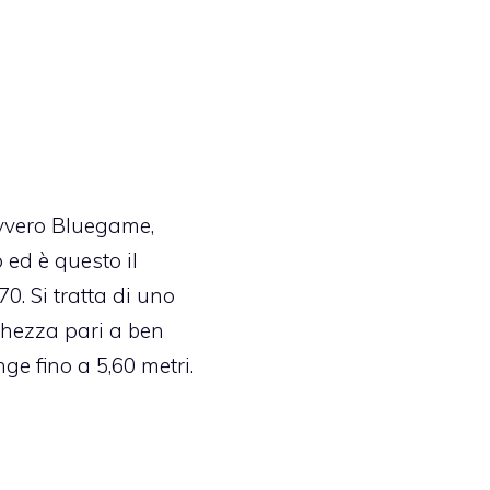
ovvero Bluegame,
o ed è questo il
0. Si tratta di uno
ghezza pari a ben
ge fino a 5,60 metri.