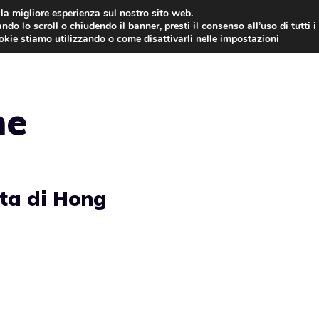
i la migliore esperienza sul nostro sito web.
ndo lo scroll o chiudendo il banner, presti il consenso all’uso di tutti i
NEWS
LEGGI & NORMATIVE
ookie stiamo utilizzando o come disattivarli nelle
impostazioni
me
ta di Hong