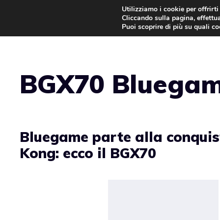
Vai
Utilizziamo i cookie per offrirt
Cliccando sulla pagina, effettua
al
Puoi scoprire di più su quali c
contenuto
BGX70 Bluega
Bluegame parte alla conquis
Kong: ecco il BGX70