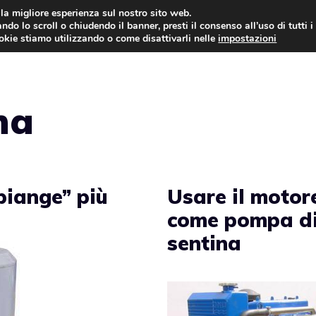
i la migliore esperienza sul nostro sito web.
ndo lo scroll o chiudendo il banner, presti il consenso all’uso di tutti i
NEWS
LEGGI & NORMATIVE
ookie stiamo utilizzando o come disattivarli nelle
impostazioni
na
piange” più
Usare il motor
come pompa d
sentina