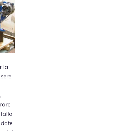
r la
ssere
,
rare
falla
ndate