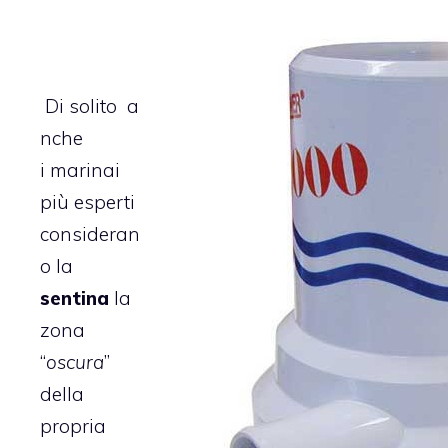
Di solito a
nche
i marinai
più esperti
consideran
o la
sentina
la
zona
“
oscura
”
della
propria