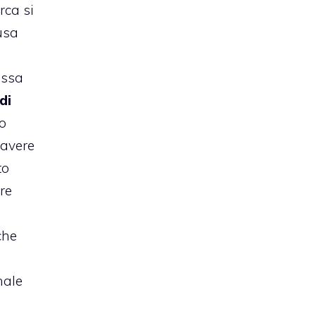
rca si
usa
issa
di
o
 avere
to
re
che
nale