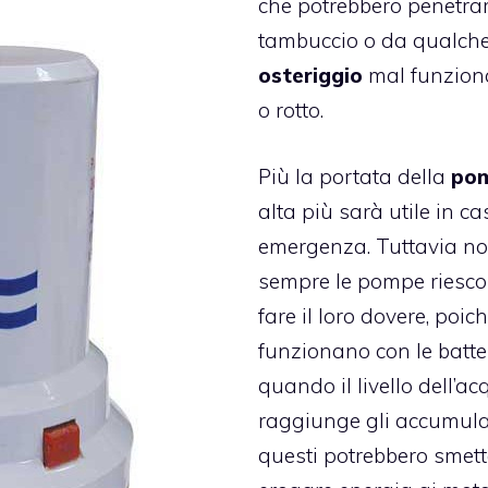
che potrebbero penetra
tambuccio o da qualch
osteriggio
mal funzion
o rotto.
Più la portata della
po
alta più sarà utile in ca
emergenza. Tuttavia n
sempre le pompe riesc
fare il loro dovere, poic
funzionano con le batte
quando il livello dell’a
raggiunge gli accumula
questi potrebbero smett