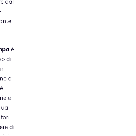
re dal
e
ante
mpa
è
so di
on
ono a
hé
rie e
cqua
tori
ere di