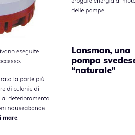
erogare energia ai moto
delle pompe.
Lansman, una
nivano eseguite
pompa svedes
accesso.
“naturale”
rata la parte più
re di colonie di
te al deterioramento
ioni nauseabonde
i mare
.