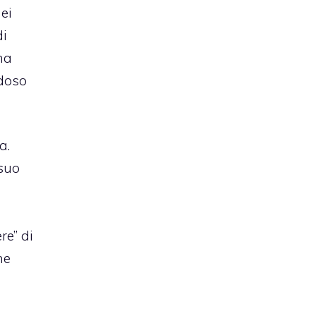
ei
di
ma
doso
a.
 suo
re” di
he