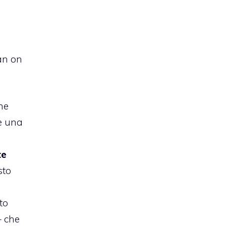
an
on
he
è una
te
sto
to
– che