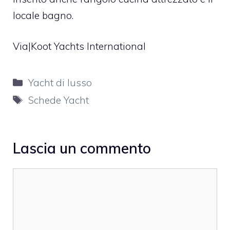
locale bagno.
Via|
Koot Yachts International
Categorie
Yacht di lusso
Tag
Schede Yacht
Lascia un commento
Commento