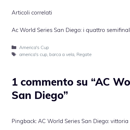
Articoli correlati
Ac World Series San Diego: i quattro semifinali
Categorie
America's Cup
Tag
america's cup
,
barca a vela
,
Regate
1 commento su “AC World
San Diego”
Pingback:
AC World Series San Diego: vittoria d