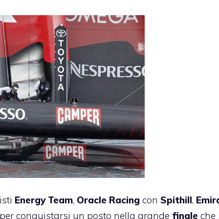
isti
Energy Team
,
Oracle Racing
con
Spithill
,
Emir
i per conquistarsi un posto nella grande
finale
che 