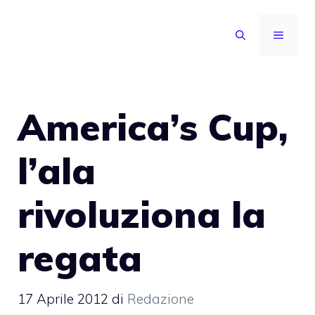
Vai
al
MENU
contenuto
America’s Cup,
l’ala
rivoluziona la
regata
17 Aprile 2012
di
Redazione