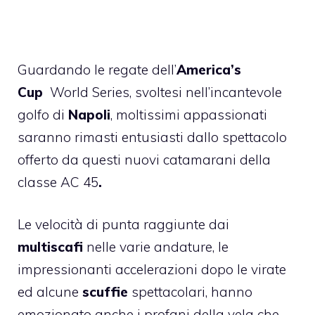
Guardando le regate dell’
America’s
Cup
World Series, svoltesi nell’incantevole
golfo di
Napoli
, moltissimi appassionati
saranno rimasti entusiasti dallo spettacolo
offerto da questi nuovi catamarani della
classe
AC 45
.
Le velocità di punta raggiunte dai
multiscafi
nelle varie andature, le
impressionanti accelerazioni dopo le virate
ed alcune
scuffie
spettacolari, hanno
emozionato anche i profani della vela che