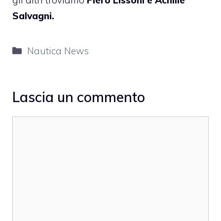
gli altri troviamo
Piero Lissoni e Achille
Salvagni.
Categorie
Nautica News
Lascia un commento
Commento