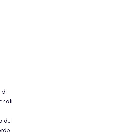
 di
nali.
a del
ordo