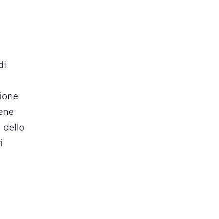
di
zione
iene
 dello
i