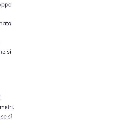
poppa
gnata
i
he si
l
metri.
se si