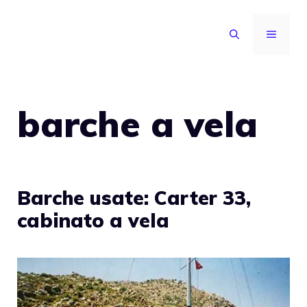
Vai
al
MENU
contenuto
barche a vela
Barche usate: Carter 33,
cabinato a vela