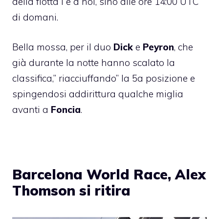
della flotta i e a noi, sino alle ore 14:00 UTC
di domani.
Bella mossa, per il duo
Dick
e
Peyron
, che
già durante la notte hanno scalato la
classifica,” riacciuffando” la 5a posizione e
spingendosi addirittura qualche miglia
avanti a
Foncia
.
Barcelona World Race, Alex
Thomson si ritira