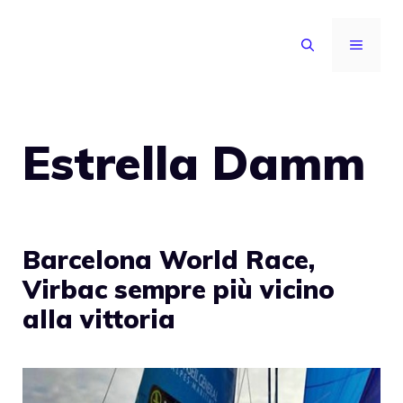
Vai
al
MENU
contenuto
Estrella Damm
Barcelona World Race,
Virbac sempre più vicino
alla vittoria