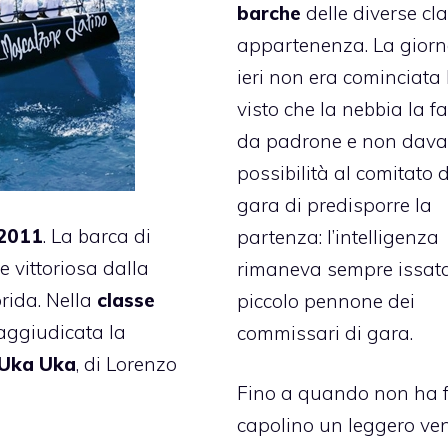
barche
delle diverse cla
appartenenza. La giorn
ieri non era cominciata
visto che la nebbia la f
da padrone e non dava
possibilità al comitato
d
gara di predisporre la
2011
. La barca di
partenza: l’intelligenza
 vittoriosa dalla
rimaneva sempre issata
orida. Nella
classe
piccolo pennone dei
è aggiudicata la
commissari di gara.
Uka Uka
, di Lorenzo
Fino a quando non ha f
capolino un leggero ven