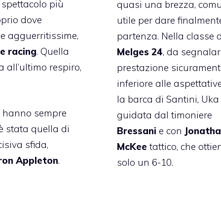
o spettacolo più
quasi una brezza, com
oprio dove
utile per dare finalment
e agguerritissime,
partenza. Nella classe 
le
racing
. Quella
Melges 24
, da segnala
a all’ultimo respiro,
prestazione sicurament
inferiore alle aspettativ
la barca di Santini, Uka
ne hanno sempre
guidata dal timoniere
è stata quella di
Bressani
e con
Jonath
cisiva sfida,
McKee
tattico, che ottie
on Appleton
.
solo un 6-10.