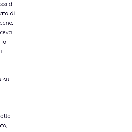
ssi di
ata di
 bene,
aceva
 la
i
 sul
atto
to,