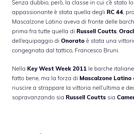
Senza dubbio, però, la classe in cui c’è stato l
appassionante è stata quella degli
RC 44
, pr
Mascalzone Latino aveva di fronte delle barch
prima fra tutte quella di
Russell Coutts
,
Orac
dell’equipaggio di
Onorato
è stata una vittori
congegnata dal tattico, Francesco Bruni.
Nella
Key West Week 2011
le barche italia
fatto bene
, ma la forza di
Mascalzone Latino
riuscire a strappare la vittoria nell’ultima e de
sopravanzando sia
Russell Coutts
sia
Camer