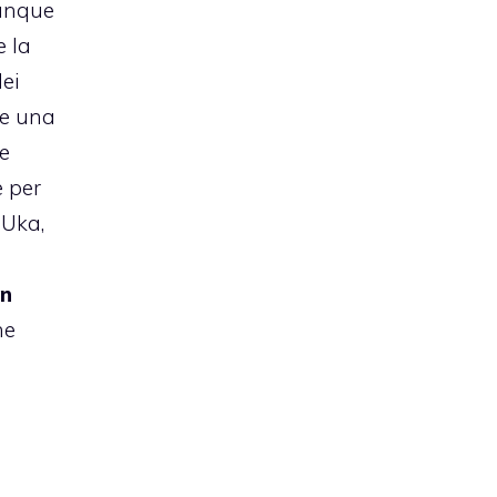
unque
e la
dei
re una
e
e per
 Uka,
an
ne