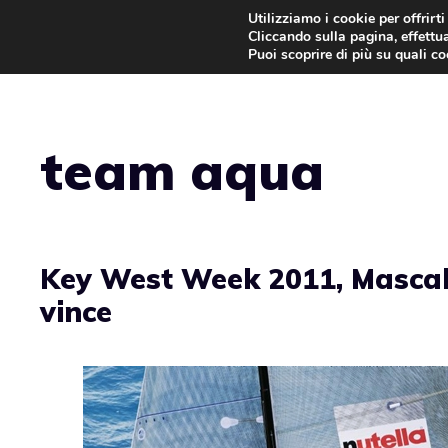
Vai
Utilizziamo i cookie per offrirt
Cliccando sulla pagina, effettua
al
Puoi scoprire di più su quali c
contenuto
team aqua
Key West Week 2011, Mascal
vince