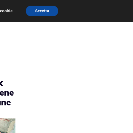
 cookie
Accetta
EVENTI E COMPETIZIONI
SALONI NAUTICI
k
bene
ane