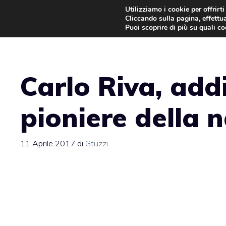
Vai
Utilizziamo i cookie per offrirt
Cliccando sulla pagina, effettua
al
Puoi scoprire di più su quali c
contenuto
Carlo Riva, add
pioniere della 
11 Aprile 2017
di
Gtuzzi