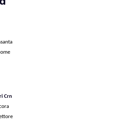
la
ssanta
 come
ri Crn
ncora
ettore