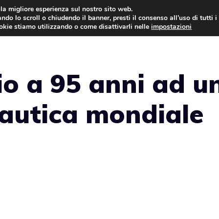
i la migliore esperienza sul nostro sito web.
ndo lo scroll o chiudendo il banner, presti il consenso all’uso di tutti i
NEWS
LEGGI & NORMATIVE
ookie stiamo utilizzando o come disattivarli nelle
impostazioni
io a 95 anni ad u
nautica mondiale