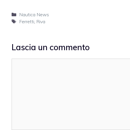
Categorie
Nautica News
Tag
Ferretti
,
Riva
Lascia un commento
Commento