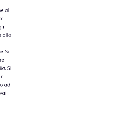
me al
e,
li
 alla
ce
. Si
re
ia.
Si
in
no ad
aii.