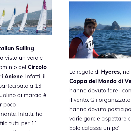
talian Sailing
a visto un vero e
ominio del
Circolo
Le regate di
Hyeres
,
nel
ri Aniene
. Infatti, il
Coppa del Mondo di Ve
artecipato a 13
hanno dovuto fare i con
ruolino di marcia è
il vento. Gli organizzato
ir poco
hanno dovuto posticipa
nante. Infatti, ha
varie gare e aspettare 
ila tutti per 11
Eolo calasse un po’.