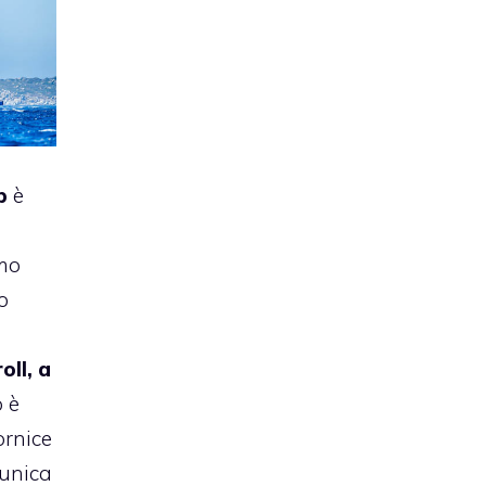
p
è
imo
o
oll, a
o è
ornice
 unica