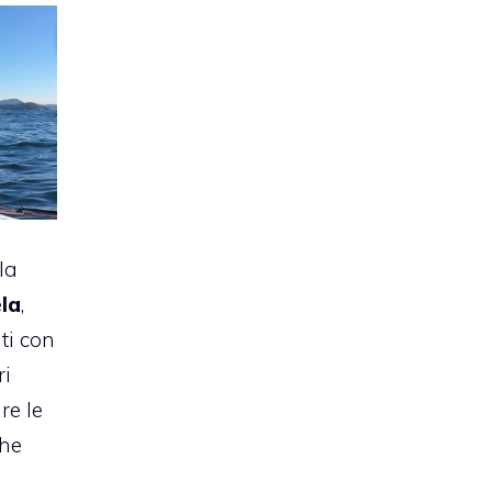
la
la
,
ti con
ri
re le
che