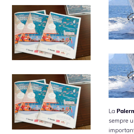
La
Paler
sempre un
important