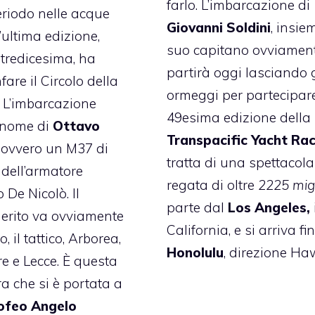
farlo. L’imbarcazione di
riodo nelle acque
Giovanni Soldini
, insie
’
ultima edizione
,
suo capitano ovviament
 tredicesima, ha
partirà oggi lasciando g
nfare il Circolo della
ormeggi per partecipare
. L’imbarcazione
49esima edizione
della
 nome di
Ottavo
Transpacific Yacht Ra
ovvero un M37 di
tratta di una spettacola
 dell’armatore
regata di oltre
2225 migl
 De Nicolò. Il
parte dal
Los Angeles,
erito va ovviamente
California, e si arriva fi
o, il tattico, Arborea,
Honolulu
, direzione Haw
re e Lecce. È questa
a che si è portata a
ofeo Angelo