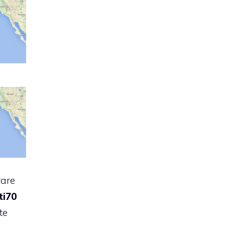
rare
ti70
te