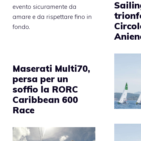
Saili
evento sicuramente da
trionf
amare e da rispettare fino in
Circol
fondo.
Anien
Maserati Multi70,
persa per un
soffio la RORC
Caribbean 600
Race