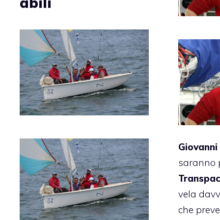
abili
Giovanni 
saranno p
Transpaci
vela davv
che preve