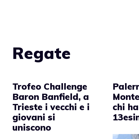
Vai
al
contenuto
Regate
Trofeo Challenge
Paler
Baron Banfield, a
Monte
Trieste i vecchi e i
chi ha
giovani si
13esi
uniscono