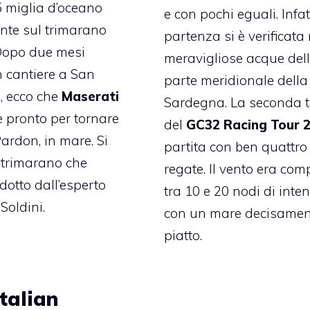
5 miglia d’oceano
e con pochi eguali. Infatt
nte sul trimarano
partenza si è verificata 
Dopo due mesi
meravigliose acque del
n cantiere a San
parte meridionale della
, ecco che
Maserati
Sardegna. La seconda 
 pronto per tornare
del
GC32 Racing Tour 
Pardon, in mare. Si
partita con ben quattro
l trimarano che
regate. Il vento era co
dotto dall’esperto
tra 10 e 20 nodi di inten
Soldini.
con un mare decisamen
piatto.
talian