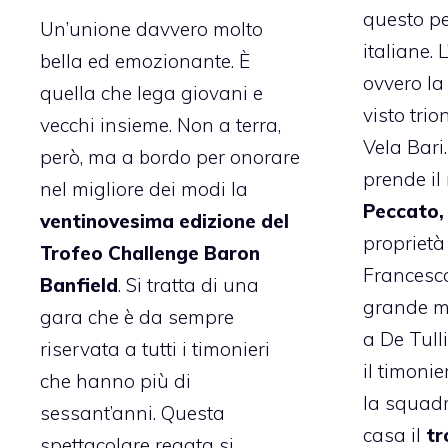
questo pe
Un’unione davvero molto
italiane. L
bella ed emozionante. È
ovvero la
quella che lega giovani e
visto trio
vecchi insieme. Non a terra,
Vela Bari
però, ma a bordo per onorare
prende il
nel migliore dei modi la
Peccato,
ventinovesima edizione del
proprietà
Trofeo Challenge Baron
Francesco
Banfield
. Si tratta di una
grande m
gara che è da sempre
a De Tulli
riservata a tutti i timonieri
il timonie
che hanno più di
la squadr
sessant’anni. Questa
casa il
tr
spettacolare regata si