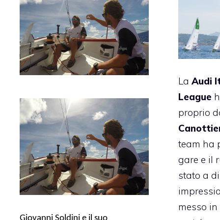
La
Audi I
League
h
proprio d
Canottie
team ha p
gare e il 
stato a d
impressio
messo in f
Giovanni Soldini e il suo