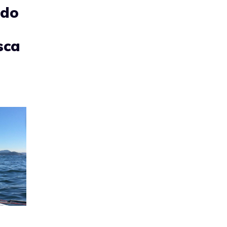
ndo
sca