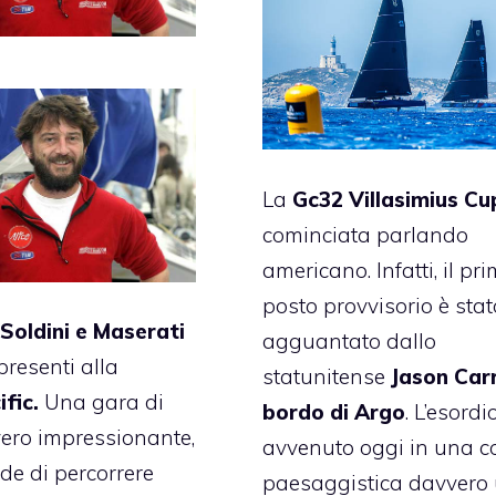
La
Gc32 Villasimius Cu
cominciata parlando
americano. Infatti, il pr
posto provvisorio è stat
Soldini e Maserati
agguantato dallo
resenti alla
statunitense
Jason Carr
fic.
Una gara di
bordo di Argo
. L’esordi
ero impressionante,
avvenuto oggi in una c
de di percorrere
paesaggistica davvero