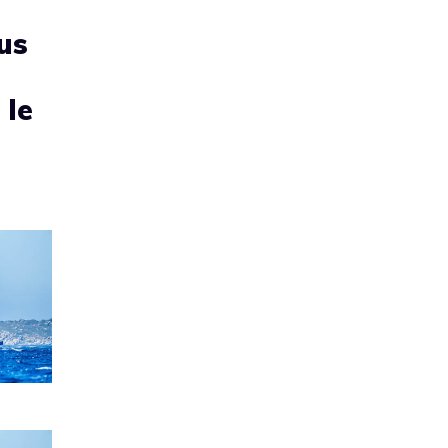
us
 le