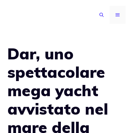
Vai
al
MENU
contenuto
Dar, uno
spettacolare
mega yacht
avvistato nel
mare della