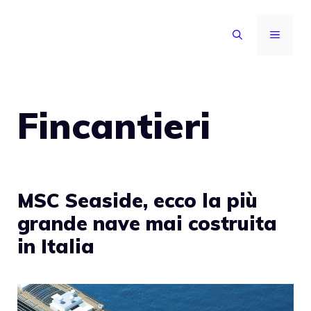
Vai
al
MENU
contenuto
Fincantieri
MSC Seaside, ecco la più
grande nave mai costruita
in Italia